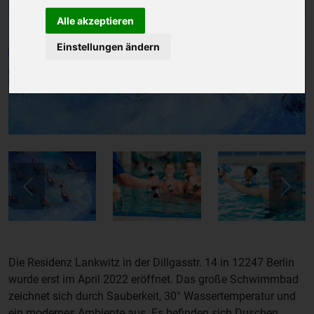
Alle akzeptieren
Einstellungen ändern
Previous
Next
Die Residenz Lankwitz in der Dillgasstr. 14 in 12247 Berlin
wurde erst im April 2022 eröffnet. Das große Schwimmbad
zeichnet sich durch Sauberkeit, 30° Wassertemperatur und
ein modernes Ambiente aus. Es befinden sich Duschen,