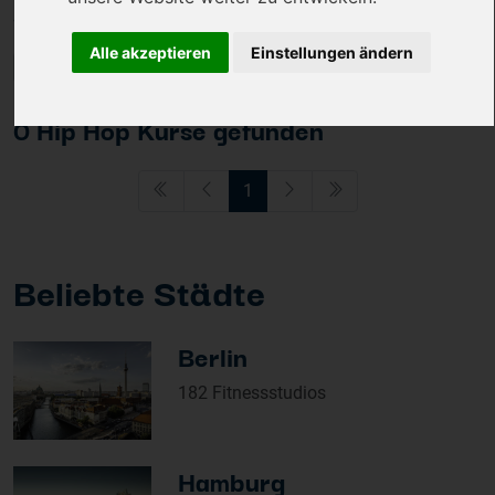
Sortieren und Filtern
Alle akzeptieren
Einstellungen ändern
0 Hip Hop Kurse gefunden
1
Beliebte Städte
Berlin
182 Fitnessstudios
Hamburg