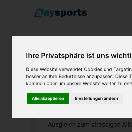
Pilates Kur
Ihre Privatsphäre ist uns wicht
Vertrag
Diese Website verwendet Cookies und Targeting
besser an Ihre Bedürfnisse anzupassen. Diese
kommen oder um unsere Website weiter zu ent
Entdecke alle Fitnessstudios u
Alle akzeptieren
Einstellungen ändern
oder Stadt Pilates Kurse anbi
ohne Mitgliedschaft oder Ver
Ausgleich zum stressigen All