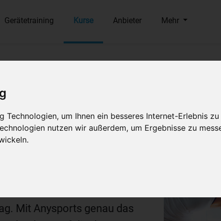
Gerätetraining
Kurse
Anbieter
Mehr
se
ohne
ig
 Technologien, um Ihnen ein besseres Internet-Erlebnis zu
 Technologien nutzen wir außerdem, um Ergebnisse zu mess
wickeln.
nd Trainer, die in deiner Nähe
eten. Finde Pilates Kurse
trag und erlange deinen
tag. Mit Anysports genau das