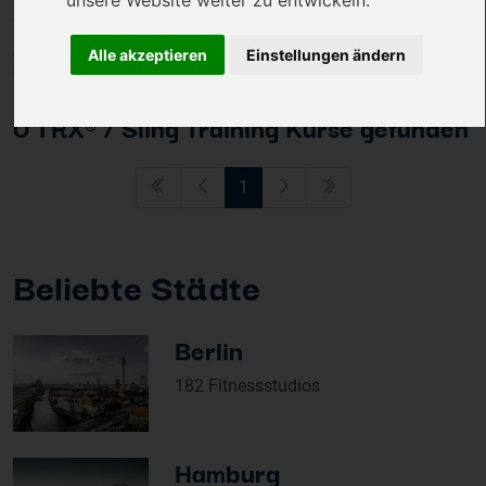
unsere Website weiter zu entwickeln.
Sortieren und Filtern
Alle akzeptieren
Einstellungen ändern
0 TRX® / Sling Training Kurse gefunden
1
Beliebte Städte
Berlin
182 Fitnessstudios
Hamburg