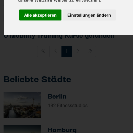
unsere Website weiter zu entwickeln.
Sortieren und Filtern
Alle akzeptieren
Einstellungen ändern
0 Mobility Training Kurse gefunden
1
Beliebte Städte
Berlin
182 Fitnessstudios
Hamburg